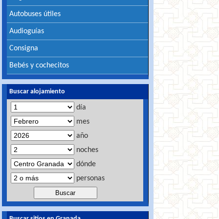
Autobuses útiles
Audioguías
Consigna
Bebés y cochecitos
Buscar alojamiento
día
mes
año
noches
dónde
personas
Buscar sitios en Granada