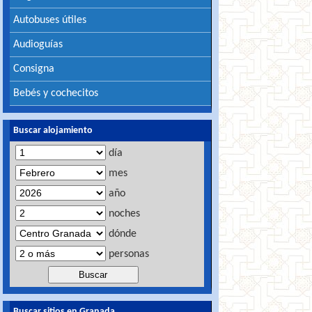
Autobuses útiles
Audioguías
Consigna
Bebés y cochecitos
Buscar alojamiento
día
mes
año
noches
dónde
personas
Buscar sitios en Granada