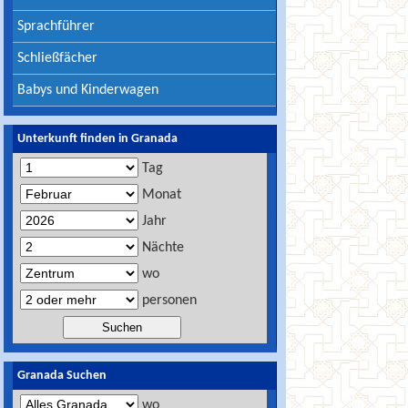
Sprachführer
Schließfächer
Babys und Kinderwagen
Unterkunft finden in Granada
Tag
Monat
Jahr
Nächte
wo
personen
Granada Suchen
wo