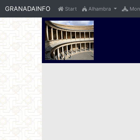
GRANADAINFO
Start
Alhambra
Mon