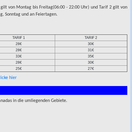
1 gilt von Montag bis Freitag(06:00 - 22:00 Uhr) und Tarif 2 gilt von
ag, Sonntag und an Feiertagen.
TARIF 1
TARIF 2
28€
30€
28€
31€
33€
35€
28€
30€
25€
27€
licke hier
anadas in die umliegenden Gebiete.