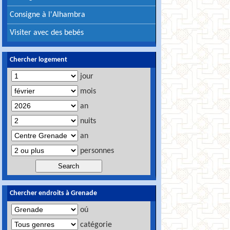
Consigne à l'Alhambra
Visiter avec des bebés
Chercher logement
jour
mois
an
nuits
an
personnes
Chercher endroits à Grenade
oú
catégorie