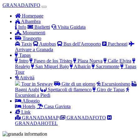
GRANADAINFO
Homepage
Alhambra
Info
Biglietti
Visita Guidata
Monumenti
Trasporto
Taxis
Autobus
Bus dell'Aeroporto
Parcheggi
Arrivare a Granada
Tapas
Intro
Paseo de los Tristes
Plaza Nueva
Calle Elvira
Realejo
San Miguel Bajo
Albaicín
Sacromonte
Tapas
Tour
Attività
Tour in Segway
Gite di un giorno
Escursionismo
Bagni Arabi
Spettacoli di flamenco
Giro de Tapas
Escursioni a Piedi
Alloggio
Hotels
Casa Gaviota
Link
GRANADAMAP
GRANADAFOTO
GRANADAHOTEL