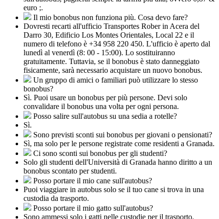
euro ;.
Il mio bonobus non funziona più. Cosa devo fare?
Dovresti recarti all'ufficio Transportes Rober in Acera del
Darro 30, Edificio Los Montes Orientales, Local 22 e il
numero di telefono è +34 958 220 450. L'ufficio è aperto dal
lunedì al venerdì (8: 00 - 15:00). Lo sostituiranno
gratuitamente. Tuttavia, se il bonobus è stato danneggiato
fisicamente, sarà necessario acquistare un nuovo bonobus.
Un gruppo di amici o familiari può utilizzare lo stesso
bonobus?
Sì. Puoi usare un bonobus per più persone. Devi solo
convalidare il bonobus una volta per ogni persona.
Posso salire sull'autobus su una sedia a rotelle?
Sì.
Sono previsti sconti sui bonobus per giovani o pensionati?
Sì, ma solo per le persone registrate come residenti a Granada.
Ci sono sconti sui bonobus per gli studenti?
Solo gli studenti dell'Università di Granada hanno diritto a un
bonobus scontato per studenti.
Posso portare il mio cane sull'autobus?
Puoi viaggiare in autobus solo se il tuo cane si trova in una
custodia da trasporto.
Posso portare il mio gatto sull'autobus?
Sono ammessi solo i gatti nelle custodie per il trasporto.