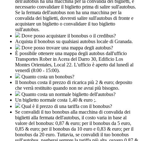
dell'autobus ha una macchina per la convalida dei biglietti, è
necessario convalidare il biglietto prima di salire sull'autobus.
Se la fermata dell'autobus non ha una macchina per la
convalida dei biglietti, dovresti salire sull'autobus di fronte e
acquistare un biglietto o convalidare il tuo biglietto
sull'autobus.
Dove posso acquistare il bonobus o il credibus?
Acquista il bonobus su qualsiasi autobus locale di Granada.
Dove posso trovare una mappa degli autobus?
È possibile ottenere una mappa degli autobus dall'ufficio
Transportes Rober in Acera del Darro 30, Edificio Los
Montes Orientales, Local 22. L'ufficio è aperto dal lunedì al
venerdì (8:00 - 15:00).
Quanto costa un bonobus?
Il bonobus costa il prezzo di ricarica più 2 & euro; deposito
che verrà restituito quando non ne avrai più bisogno.
Quanto costa un normale biglietto dell'autobus?
Un biglietto normale costa 1,40 & euro ;.
Qual è il prezzo di una tariffa con il bonobus?
Se convalidi il tuo bonobus alla macchina di convalida dei
biglietti alla fermata dell'autobus, il costo varia in base al
valore del bonobus: 0,87 & euro; per il bonobus da 5 euro,
0,85 & euro; per il bonobus da 10 euro e 0,83 & euro; per il
bonobus da 20 euro. Tuttavia, se convalidi il tuo bonobus
sull'autobus, pagherai sempre la tariffa più alta, ovvero 0,87 &